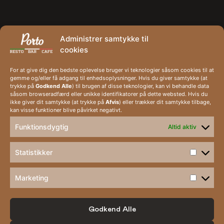
Administrer samtykke til
cookies
For at give dig den bedste oplevelse bruger vi teknologier såsom cookies til at
gemme og/eller få adgang til enhedsoplysninger. Hvis du giver samtykke (at
trykke på
Godkend Alle
) til brugen af disse teknologier, kan vi behandle data
såsom browseradfærd eller unikke identifikatorer på dette websted. Hvis du
ikke giver dit samtykke (at trykke på
Afvis
) eller trækker dit samtykke tilbage,
kan visse funktioner blive påvirket negativt.
Funktionsdygtig
Altid aktiv
Statistikker
Marketing
Godkend Alle