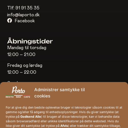
Tlf:
91 91 35 35
info@laporto.dk
Facebook
Åbningstider
Mandag til torsdag
12:00 – 21:00
Fredag og lørdag
12:00 – 22:00
Søndag
Administrer samtykke til
12:00 – 21:00
cookies
For at give dig den bedste oplevelse bruger vi teknologier såsom cookies til at
gemme og/eller få adgang til enhedsoplysninger. Hvis du giver samtykke (at
Nyhedsbrev
trykke på
Godkend Alle
) til brugen af disse teknologier, kan vi behandle data
såsom browseradfærd eller unikke identifikatorer på dette websted. Hvis du
ikke giver dit samtykke (at trykke på
Afvis
) eller trækker dit samtykke tilbage,