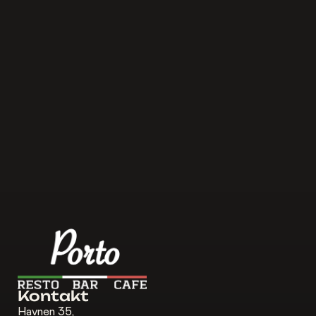
værten, og blev bestemt ikke
se
skuffet! Knægtens burger havde
Bier
den bedste 'ostede' ost han
havde oplevet, og min pizza var
sublim!
Response from the owner
Kontakt
Havnen 35,