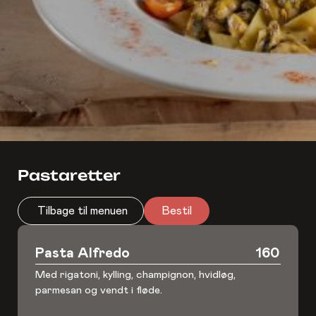
Pastaretter
Tilbage til menuen
Bestil
Pasta Alfredo
160
Med rigatoni, kylling, champignon, hvidløg,
parmesan og vendt i fløde.