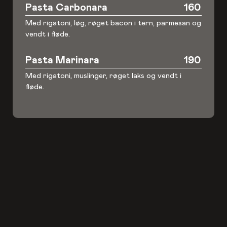
Pasta Carbonara
160
Med rigatoni, løg, røget bacon i tern, parmesan og
vendt i fløde.
Pasta Marinara
190
Med rigatoni, muslinger, røget laks og vendt i
fløde.